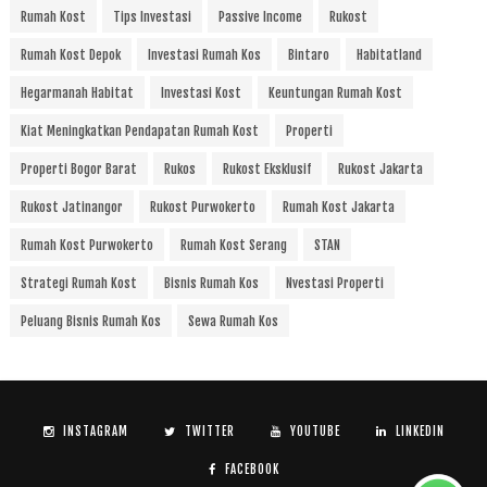
Rumah Kost
Tips Investasi
Passive Income
Rukost
Rumah Kost Depok
Investasi Rumah Kos
Bintaro
Habitatland
Hegarmanah Habitat
Investasi Kost
Keuntungan Rumah Kost
Kiat Meningkatkan Pendapatan Rumah Kost
Properti
Properti Bogor Barat
Rukos
Rukost Eksklusif
Rukost Jakarta
Rukost Jatinangor
Rukost Purwokerto
Rumah Kost Jakarta
Rumah Kost Purwokerto
Rumah Kost Serang
STAN
Strategi Rumah Kost
Bisnis Rumah Kos
Nvestasi Properti
Peluang Bisnis Rumah Kos
Sewa Rumah Kos
INSTAGRAM
TWITTER
YOUTUBE
LINKEDIN
FACEBOOK